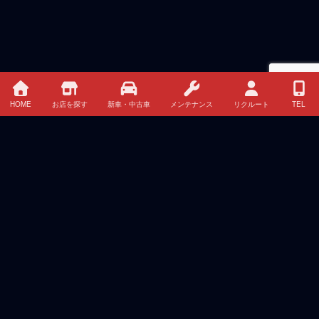
HOME
お店を探す
新車・中古車
メンテナンス
リクルート
TEL
最近の投稿
チーム三菱ラリーアート、アジアクロスカントリーラ
リー2026で連覇に挑む
2026年8月7日
夏季休暇のお知らせ
2026年8月4日