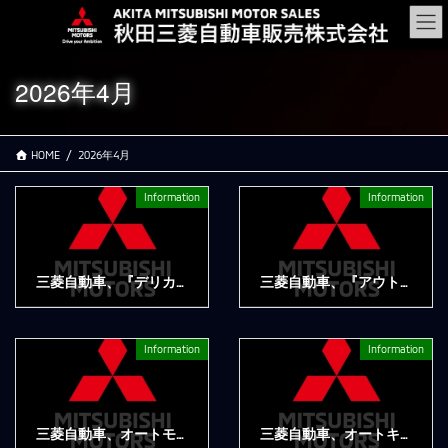
コ
ナ
ン
ビ
テ
ゲ
ン
ー
2026年4月
ツ
シ
に
ョ
移
ン
HOME
2026年4月
動
に
移
動
Information
Information
三菱自動車、『デリカD:5』の2025年度販売台数が過去最高を記録
三菱自動車、『アウトランダーPHEV』が2025年度のPHEVカテゴリー国内販売台数No.1を2年連続で獲得
2026年4月16日
2026年4月16日
Information
Information
三菱自動車、オートモビルカウンシル 2026に出展
三菱自動車、オートキャンプイベント「スターキャンプ2026 in 朝霧高原」を5月29日～31日に開催決定 ～本日より参加者の募集を開始～