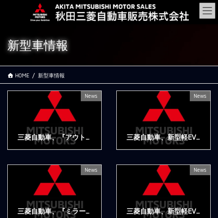
コ
ナ
ン
ビ
テ
ゲ
ン
ー
新型車情報
ツ
シ
に
ョ
移
ン
HOME
新型車情報
動
に
移
動
News
News
三菱自動車、『アウトランダー』のPHEVモデルに特別仕様車「BLACK Edition」を設定するとともに、標準車を一部改良
三菱自動車、新型軽EV『eKクロス EV』を6月16日に発売
2022年10月6日
2022年6月13日
News
News
三菱自動車、『ミラージュ』の機能装備を充実させて発売
三菱自動車、新型軽EV『eKクロス EV』を本年夏に発売