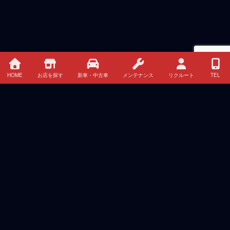
HOME
お店を探す
新車・中古車
メンテナンス
リクルート
TEL
最近の投稿
チーム三菱ラリーアート、アジアクロスカントリーラ
リー2026で連覇に挑む
2026年8月7日
夏季休暇のお知らせ
2026年8月4日